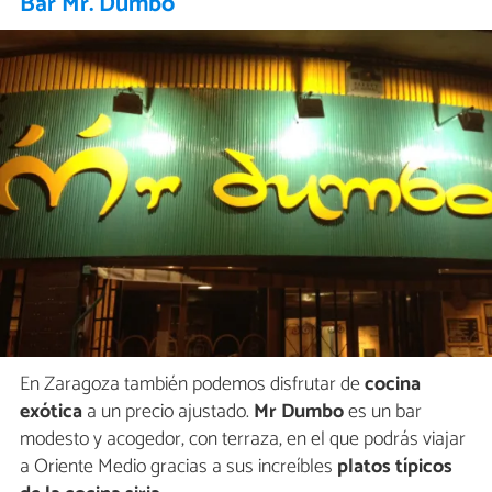
Bar Mr. Dumbo
En Zaragoza también podemos disfrutar de
cocina
exótica
a un precio ajustado.
Mr Dumbo
es un bar
modesto y acogedor, con terraza, en el que podrás viajar
a Oriente Medio gracias a sus increíbles
platos típicos