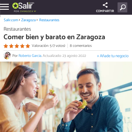
COMPARTIR
POR:
ZARAGOZA
Salir.com
Zaragoza
Restaurantes
Restaurantes
Comer bien y barato en Zaragoza
Valoración: 5 (7 votos)
8 comentarios
Por
Roberto Garcia
.
Actualizado: 23 agosto 2022
+ Añade tu negocio