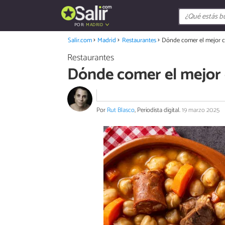
POR:
MADRID
Salir.com
Madrid
Restaurantes
Dónde comer el mejor co
Restaurantes
Dónde comer el mejor c
Por
Rut Blasco
, Periodista digital.
19 marzo 2025