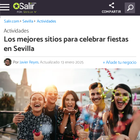
COMPARTIR
POR:
SEVILLA
Salir.com
Sevilla
Actividades
Actividades
Los mejores sitios para celebrar fiestas
en Sevilla
Por
Javier Reyes
.
Actualizado: 13 enero 2025
+ Añade tu negocio