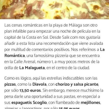
Las cenas románticas en la playa de Málaga son otro
plan infalible para empezar una noche de película en la
capital de la Costa en Sol. Desde Salir.com nos gustaría
añadir a esta lista una recomendación que viene avalada
por multitud de comentarios positivos. Nos referimos a
La
Romántica
, una famosísima pizzería que se encuentra
en la Calle Arenal, número 1, a muy pocos metros de la
orilla de
La Malagueta
, en el centro de la ciudad.
Como es lógico, aquí las estrellas indiscutibles son las
pizzas
, como la
Diavola
, con
chorizo y salsa picante
,
por sólo
13,50 euros
. Sin embargo, merece muchísimo la
pena darle una oportunidad a sus pastas, en especial a
sus
espaguetis Scoglio
, con flambeado de
mejillones
,
almejas y langostinos, por sólo
15,95 euros
.