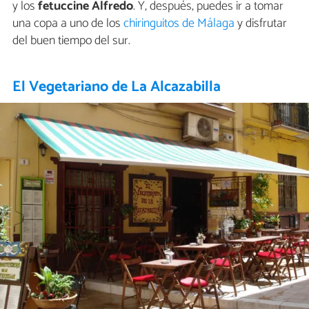
y los
fetuccine Alfredo
. Y, después, puedes ir a tomar
una copa a uno de los
chiringuitos de Málaga
y disfrutar
del buen tiempo del sur.
El Vegetariano de La Alcazabilla