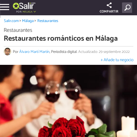
COMPARTIR
POR:
MÁLAGA
Salir.com
Málaga
Restaurantes
Restaurantes
Restaurantes románticos en Málaga
Por
Álvaro Martí Martín
, Periodista digital.
Actualizado: 29 septiembre 2022
+ Añade tu negocio