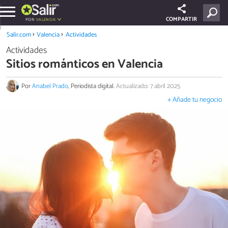
COMPARTIR
POR:
VALENCIA
Salir.com
Valencia
Actividades
Actividades
Sitios románticos en Valencia
Por
Anabel Prado
, Periodista digital.
Actualizado: 7 abril 2025
+ Añade tu negocio