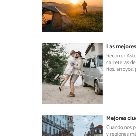
Las mejores
Recorrer Astu
carreteras d
ríos, arroyos,
Mejores ciu
Cuando nos po
y regiones má