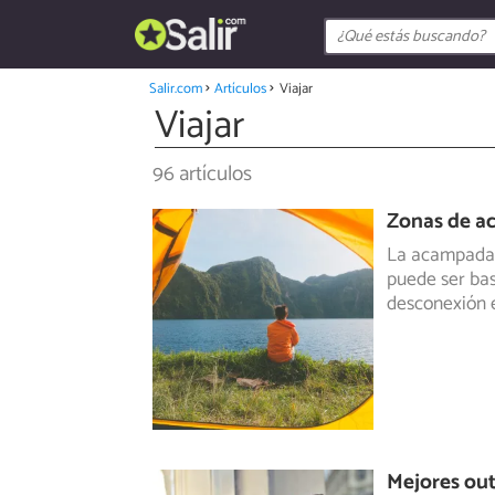
Salir.com
Artículos
Viajar
Viajar
96 artículos
Zonas de a
La acampada l
puede ser ba
desconexión e
Mejores out