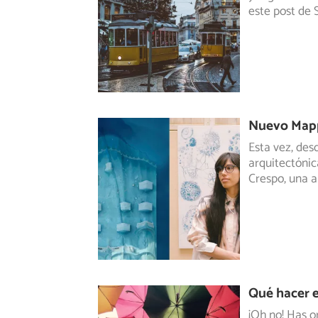
este post de 
Nuevo Mappi
Esta vez, des
arquitectónic
Crespo, una a
Qué hacer e
¡Oh no! Has o